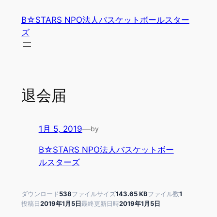
内
B☆STARS NPO法人バスケットボールスター
容
ズ
を
ス
キ
ッ
プ
退会届
1月 5, 2019
—
by
B☆STARS NPO法人バスケットボー
ルスターズ
ダウンロード
538
ファイルサイズ
143.65 KB
ファイル数
1
投稿日
2019年1月5日
最終更新日時
2019年1月5日